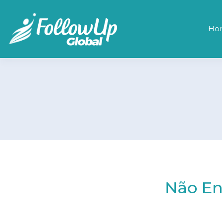
Ho
Não En