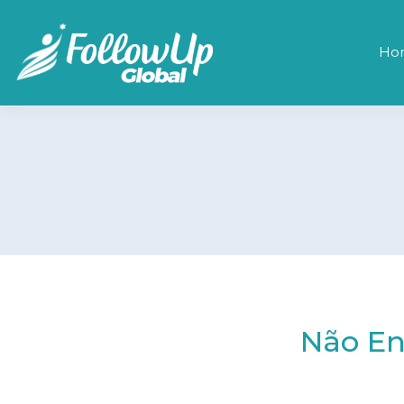
Ho
Não En