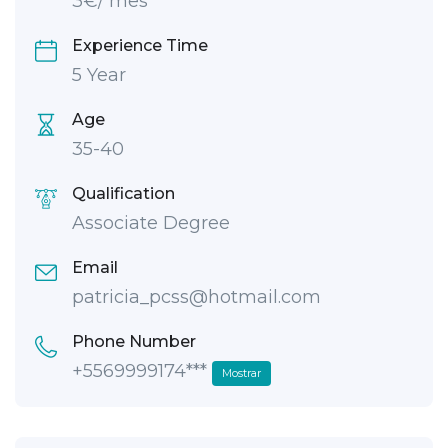
3
€
/ mês
Experience Time
5 Year
Age
35-40
Qualification
Associate Degree
Email
patricia_pcss@hotmail.com
Phone Number
+5569999174***
Mostrar