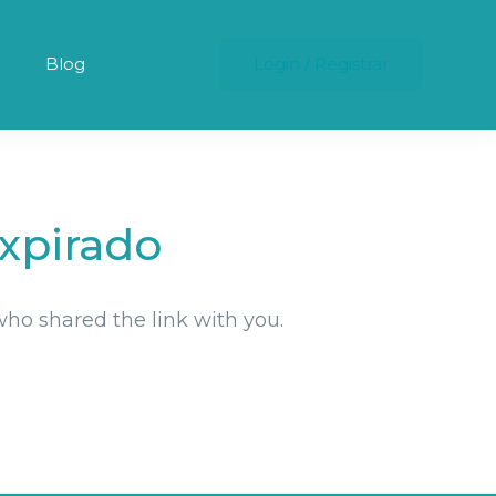
Blog
Login
/
Registrar
xpirado
who shared the link with you.