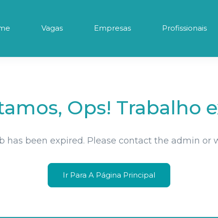
me
Vagas
Empresas
Profissionais
amos, Ops! Trabalho e
ob has been expired. Please contact the admin or 
Ir Para A Página Principal