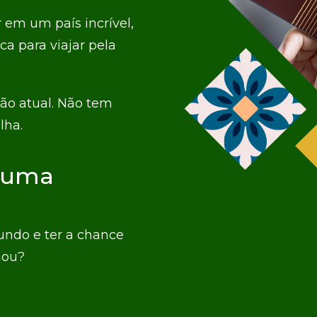
 em um país incrível,
ca para viajar pela
ção atual. Não tem
lha.
a uma
ndo e ter a chance
nou?