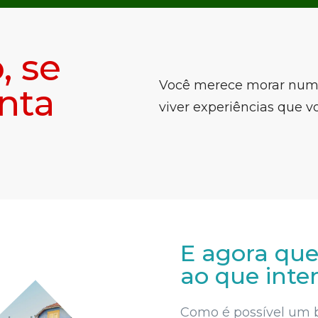
 se
Você merece morar num 
nta
viver experiências que 
E agora que
ao que inte
Como é possível um b